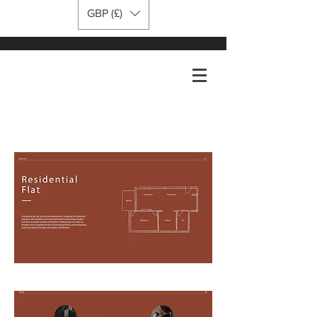
GBP (£)