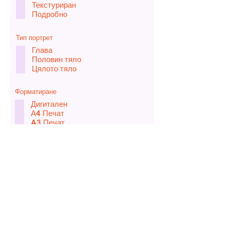
Текстуриран
Подробно
Тип портрет
Глава
Половин тяло
Цялото тяло
Форматиране
Дигитален
А4 Печат
A3 Печат
Поискайте оферта